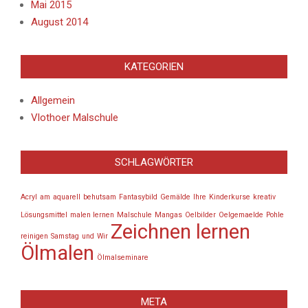
Mai 2015
August 2014
KATEGORIEN
Allgemein
Vlothoer Malschule
SCHLAGWÖRTER
Acryl
am
aquarell
behutsam
Fantasybild
Gemälde
Ihre
Kinderkurse
kreativ
Lösungsmittel
malen lernen
Malschule
Mangas
Oelbilder
Oelgemaelde
Pohle
Zeichnen lernen
reinigen
Samstag
und
Wir
Ölmalen
Ölmalseminare
META