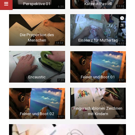
Perspektive 01
Katze in Pastell
Die Proportion des
Menschen
Ein Herz für Muttertag
Encaustic
Felsen und Boot 01
Fingerschablonen Zeichnen
Felsen und Boot 02
mit Kindern