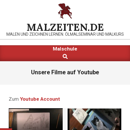
Skip
to
content
MALZEITEN.DE
MALEN UND ZEICHNEN LERNEN. ÖLMALSEMINAR UND MALKURS
Primary
Malschule
Search
Navigation
Menu
Unsere Filme auf Youtube
Zum
Youtube Account