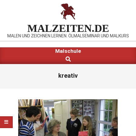
Skip
to
content
MALZEITEN.DE
MALEN UND ZEICHNEN LERNEN. ÖLMALSEMINAR UND MALKURS
Primary
Malschule
Search
Navigation
Menu
kreativ