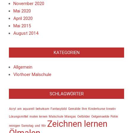
November 2020
Mai 2020
April 2020
Mai 2015
August 2014
KATEGORIEN
Allgemein
Vlothoer Malschule
SCHLAGWÖRTER
Acryl
am
aquarell
behutsam
Fantasybild
Gemälde
Ihre
Kinderkurse
kreativ
Lösungsmittel
malen lernen
Malschule
Mangas
Oelbilder
Oelgemaelde
Pohle
Zeichnen lernen
reinigen
Samstag
und
Wir