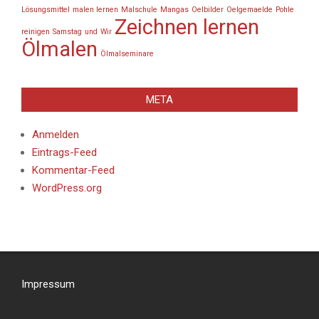
Lösungsmittel
malen lernen
Malschule
Mangas
Oelbilder
Oelgemaelde
Pohle
Zeichnen lernen
reinigen
Samstag
und
Wir
Ölmalen
Ölmalseminare
META
Anmelden
Eintrags-Feed
Kommentar-Feed
WordPress.org
Impressum