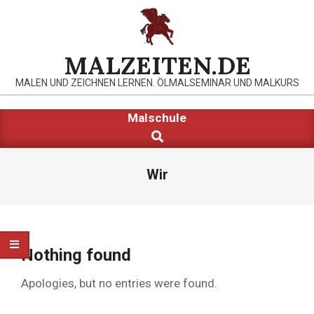
Skip
to
content
MALZEITEN.DE
MALEN UND ZEICHNEN LERNEN. ÖLMALSEMINAR UND MALKURS
Primary
Malschule
Search
Navigation
Menu
Wir
Nothing found
Apologies, but no entries were found.