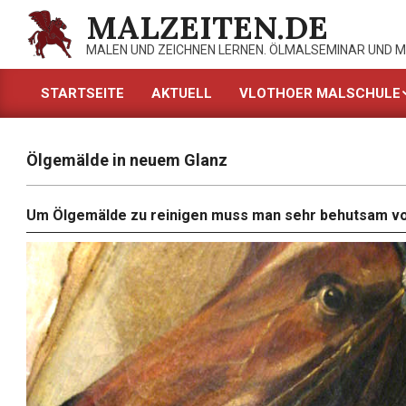
Skip
MALZEITEN.DE
to
MALEN UND ZEICHNEN LERNEN. ÖLMALSEMINAR UND 
content
STARTSEITE
AKTUELL
VLOTHOER MALSCHULE
Primary
Navigation
Menu
Ölgemälde in neuem Glanz
Um Ölgemälde zu reinigen muss man sehr behutsam v