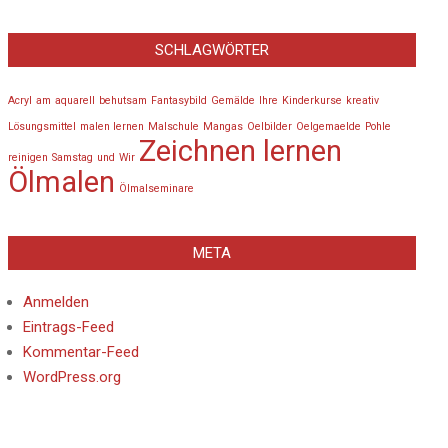
SCHLAGWÖRTER
Acryl
am
aquarell
behutsam
Fantasybild
Gemälde
Ihre
Kinderkurse
kreativ
Lösungsmittel
malen lernen
Malschule
Mangas
Oelbilder
Oelgemaelde
Pohle
Zeichnen lernen
reinigen
Samstag
und
Wir
Ölmalen
Ölmalseminare
META
Anmelden
Eintrags-Feed
Kommentar-Feed
WordPress.org