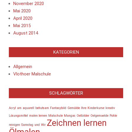
November 2020
Mai 2020
April 2020
Mai 2015
August 2014
KATEGORIEN
Allgemein
Vlothoer Malschule
SCHLAGWÖRTER
Acryl
am
aquarell
behutsam
Fantasybild
Gemälde
Ihre
Kinderkurse
kreativ
Lösungsmittel
malen lernen
Malschule
Mangas
Oelbilder
Oelgemaelde
Pohle
Zeichnen lernen
reinigen
Samstag
und
Wir