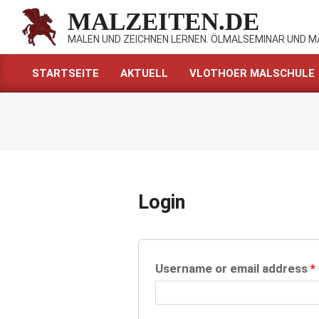
Skip
MALZEITEN.DE
to
MALEN UND ZEICHNEN LERNEN. ÖLMALSEMINAR UND 
content
STARTSEITE
AKTUELL
VLOTHOER MALSCHULE
Primary
Navigation
Menu
Login
Username or email address
*