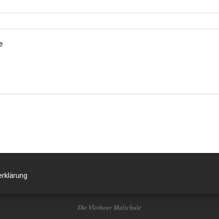
e
rklärung
Die Vlothoer Malschule